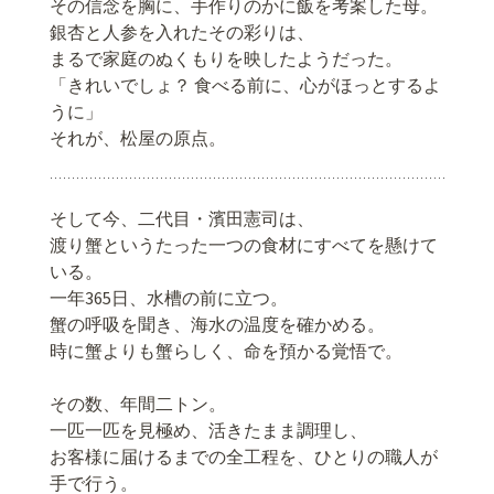
その信念を胸に、手作りのかに飯を考案した母。
銀杏と人参を入れたその彩りは、
まるで家庭のぬくもりを映したようだった。
「きれいでしょ？ 食べる前に、心がほっとするよ
うに」
それが、松屋の原点。
そして今、二代目・濱田憲司は、
渡り蟹というたった一つの食材にすべてを懸けて
いる。
一年365日、水槽の前に立つ。
蟹の呼吸を聞き、海水の温度を確かめる。
時に蟹よりも蟹らしく、命を預かる覚悟で。
その数、年間二トン。
一匹一匹を見極め、活きたまま調理し、
お客様に届けるまでの全工程を、ひとりの職人が
手で行う。