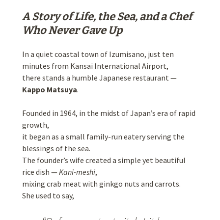
A Story of Life, the Sea, and a Chef
Who Never Gave Up
In a quiet coastal town of Izumisano, just ten
minutes from Kansai International Airport,
there stands a humble Japanese restaurant —
Kappo Matsuya
.
Founded in 1964, in the midst of Japan’s era of rapid
growth,
it began as a small family-run eatery serving the
blessings of the sea.
The founder’s wife created a simple yet beautiful
rice dish —
Kani-meshi
,
mixing crab meat with ginkgo nuts and carrots.
She used to say,