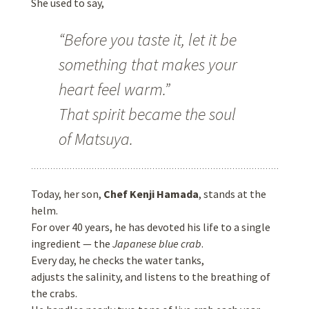
She used to say,
“Before you taste it, let it be
something that makes your
heart feel warm.”
That spirit became the soul
of Matsuya.
Today, her son,
Chef Kenji Hamada
, stands at the
helm.
For over 40 years, he has devoted his life to a single
ingredient — the
Japanese blue crab
.
Every day, he checks the water tanks,
adjusts the salinity, and listens to the breathing of
the crabs.