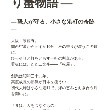
り蟹物語 ―
― 職人が守る、小さな港町の奇跡
―
大阪・泉佐野。
関西空港からわずか10分、潮の香りが漂うこの町
に、
ひっそりと灯をともす一軒の割烹がある。
看板には、ただ二文字――「松屋」。
創業は昭和三十九年。
高度成長の熱気が日本を覆う中、
初代夫婦は小さな港町で、海の恵みと向き合う店
を開いた。
「食は、人をつなぐもの」