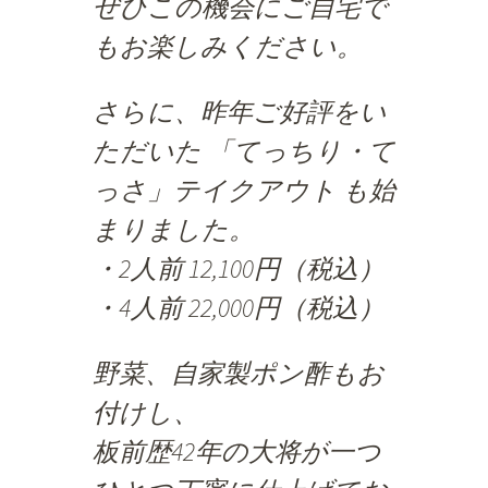
ぜひこの機会にご自宅で
もお楽しみください。
さらに、昨年ご好評をい
ただいた
「てっちり・て
っさ」テイクアウト
も始
まりました。
・2人前 12,100円（税込）
・4人前 22,000円（税込）
野菜、自家製ポン酢もお
付けし、
板前歴42年の大将が一つ