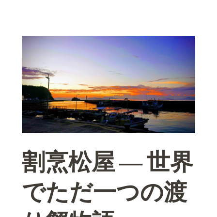
割烹松屋 ― 世界
でただ一つの渡