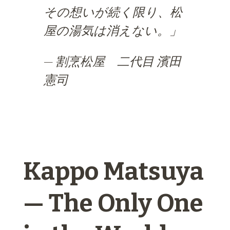
その想いが続く限り、松
屋の湯気は消えない。
」
—
割烹松屋 二代目 濱田
憲司
Kappo Matsuya
— The Only One