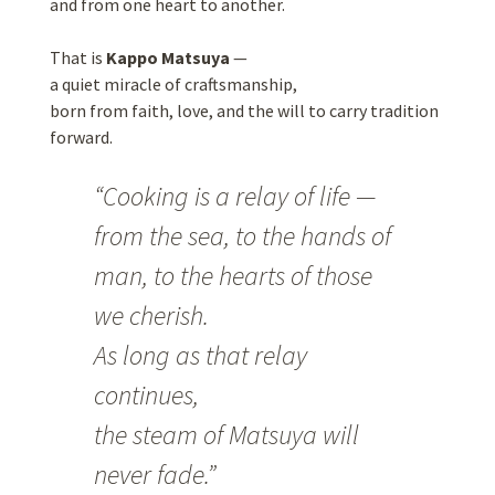
and from one heart to another.
That is
Kappo Matsuya
—
a quiet miracle of craftsmanship,
born from faith, love, and the will to carry tradition
forward.
“Cooking is a relay of life —
from the sea, to the hands of
man, to the hearts of those
we cherish.
As long as that relay
continues,
the steam of Matsuya will
never fade.”