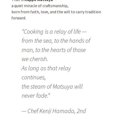
a quiet miracle of craftsmanship,
born from faith, love, and the will to carry tradition
forward.
“Cooking is a relay of life —
from the sea, to the hands of
man, to the hearts of those
we cherish.
As long as that relay
continues,
the steam of Matsuya will
never fade.”
— Chef Kenji Hamada, 2nd