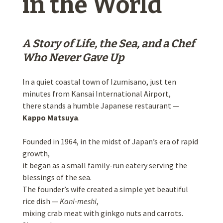
in the World
A Story of Life, the Sea, and a Chef
Who Never Gave Up
In a quiet coastal town of Izumisano, just ten
minutes from Kansai International Airport,
there stands a humble Japanese restaurant —
Kappo Matsuya
.
Founded in 1964, in the midst of Japan’s era of rapid
growth,
it began as a small family-run eatery serving the
blessings of the sea.
The founder’s wife created a simple yet beautiful
rice dish —
Kani-meshi
,
mixing crab meat with ginkgo nuts and carrots.