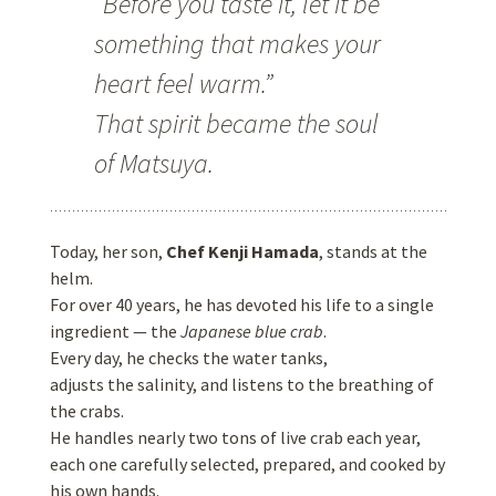
“Before you taste it, let it be
something that makes your
heart feel warm.”
That spirit became the soul
of Matsuya.
Today, her son,
Chef Kenji Hamada
, stands at the
helm.
For over 40 years, he has devoted his life to a single
ingredient — the
Japanese blue crab
.
Every day, he checks the water tanks,
adjusts the salinity, and listens to the breathing of
the crabs.
He handles nearly two tons of live crab each year,
each one carefully selected, prepared, and cooked by
his own hands.