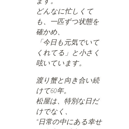
ます。
どんなに忙しくて
も、一匹ずつ状態を
確かめ、
「今日も元気でいて
くれてる」と小さく
呟いています。
渡り蟹と向き合い続
けて60年。
松屋は、特別な日だ
けでなく、
“日常の中にある幸せ