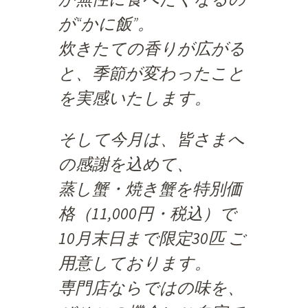
が“かに飯”。
炊きたての香りが広がる
と、季節が変わったこと
を実感いたします。
そして今月は、皆さまへ
の感謝を込めて、
蒸し蟹・焼き蟹を特別価
格（11,000円・税込）で
10月末日まで限定30匹
ご
用意しております。
専門店ならではの味を、