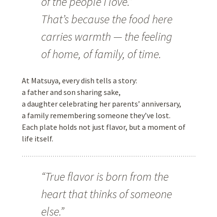
of the people I love.”
That’s because the food here
carries warmth — the feeling
of home, of family, of time.
At Matsuya, every dish tells a story:
a father and son sharing sake,
a daughter celebrating her parents’ anniversary,
a family remembering someone they’ve lost.
Each plate holds not just flavor, but a moment of
life itself.
“True flavor is born from the
heart that thinks of someone
else.”