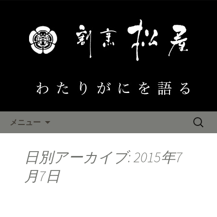
大阪泉佐野 わたりがにひとすじ「割
烹松屋」のブログ
わたりがにを語る
コンテンツへ移動
検
メニュー
索:
日別アーカイブ: 2015年7
月7日