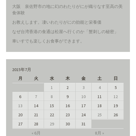
大阪 泉佐野市の地に幻のわたりがにが織りなす至高の美
食体験
お教えします。凄いわたりがにの効能と栄養価
なぜ台湾香港の食通は松屋へ行くのか「蟹刺しの秘密」
車いすでも楽しくお食事ができます。
2015年7月
月
火
水
木
金
土
日
1
2
3
4
5
6
7
8
9
10
11
12
13
14
15
16
17
18
19
20
21
22
23
24
25
26
27
28
29
30
31
« 6月
8月 »