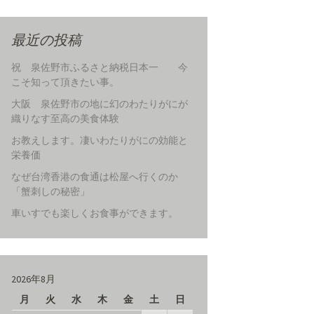
最近の投稿
祝 泉佐野市ふるさと納税日本一 今
こそ知って頂きたい事。
大阪 泉佐野市の地に幻のわたりがにが
織りなす至高の美食体験
お教えします。凄いわたりがにの効能と
栄養価
なぜ台湾香港の食通は松屋へ行くのか
「蟹刺しの秘密」
車いすでも楽しくお食事ができます。
2026年8月
月
火
水
木
金
土
日