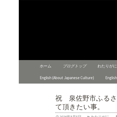
大阪泉佐野 わたりがにひ
わたりが
コンテンツへ移動
ホーム
ブログトップ
わたりがに
English (About Japanese Culture)
Englis
祝 泉佐野市ふる
て頂きたい事。
2026年8月5日
わたりがに