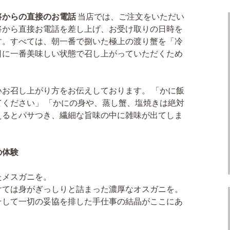
将からの直接のお電話
当店では、ご注文をいただい
将から直接お電話を差し上げ、お受け取りの日時を
す。すべては、朝一番で捌いた極上の渡り蟹を「冷
日に一番美味しい状態で召し上がっていただくため
お召し上がり方をお伝えしております。 「かに飯
ください」 「かにの身や、蒸し蟹、塩焼きは絶対
えるとパサつき、繊細な旨味の中に雑味が出てしま
の体験
たメスガニを。
けては身がぎっしりと詰まった濃厚なオスガニを。
そして一切の妥協を排した手仕事の結晶がここにあ