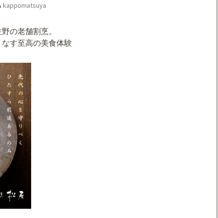
kappomatsuya
佐野の老舗割烹。
りなす至高の美食体験