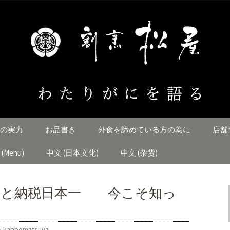
とすじ「割烹松屋」のブログ
にを語る
の実力
お品書き
外食を諦めている方の為に
店舗
h (Menu)
中文 (日本文化)
中文 (杂货)
さと納税日本一 今こそ知っ
kappomatsuya