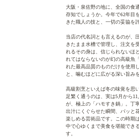
大阪・泉佐野の地に、全国の食
存知でしょうか。今年で62年目
きた職人の技と、一切の妥協を
当店の代名詞とも言えるのが、
きたまま水槽で管理し、注文を
れるその身は、信じられないほ
れてはならないのが幻の高級魚
れた最高品質のものだけを使用
と、噛むほどに広がる深い旨み
高級割烹といえば冬の味覚を思
足繁く通うのは、実は5月から1
が、極上の「ハモすき鍋」。丁
出汁にくぐらせた瞬間、パッと
楽しめる芸術品です。この時期
中で心ゆくまで美食を堪能でき
す。