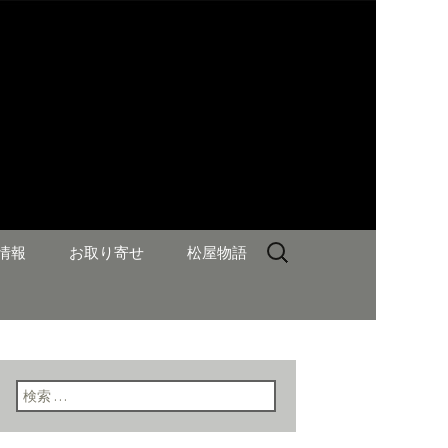
検
情報
お取り寄せ
松屋物語
索:
検索: