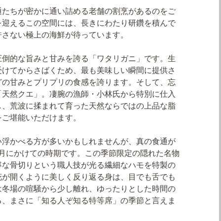
通たちが密かに通い詰める老舗の割烹があるのをご
を迎えるこの空間には、長きにわたり研鑽を積んで
許さない極上の海鮮が待っています。
圧倒的な旨みと甘みを誇る「ワタリガニ」です。生
受けてからさばくため、最も美味しい瞬間に提供さ
どの甘みとプリプリの食感を誇ります。そして、忘
「天然クエ」。凄腕の漁師・小林氏から特別に仕入
し、荒波に揉まれて育った天然ならではの上品な脂
をご堪能いただけます。
い浮かべる方が多いかもしれませんが、真の食通が
1月にかけての時期です。この季節限定の隠れた名物
寧な骨切りという職人技が光る繊細なハモを特製の
花が開くように美しく反り返る身は、目でも舌でも
は冬場の喧騒から少し離れ、ゆったりとした時間の
る、まさに「知る人ぞ知る特等席」の季節と言えま