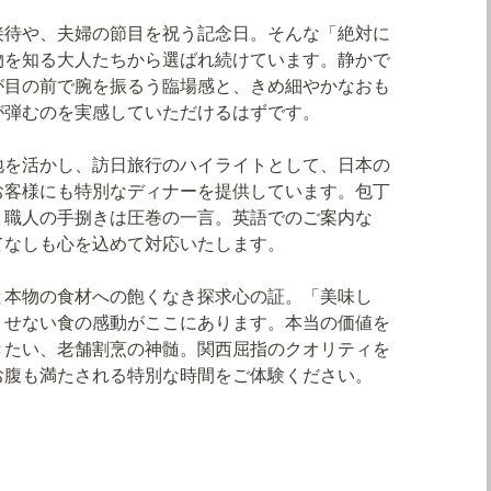
接待や、夫婦の節目を祝う記念日。そんな「絶対に
物を知る大人たちから選ばれ続けています。静かで
が目の前で腕を振るう臨場感と、きめ細やかなおも
が弾むのを実感していただけるはずです。
地を活かし、訪日旅行のハイライトとして、日本の
お客様にも特別なディナーを提供しています。包丁
く職人の手捌きは圧巻の一言。英語でのご案内な
てなしも心を込めて対応いたします。
と本物の食材への飽くなき探求心の証。「美味し
くせない食の感動がここにあります。本当の価値を
きたい、老舗割烹の神髄。関西屈指のクオリティを
お腹も満たされる特別な時間をご体験ください。