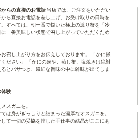
将からの直接のお電話
当店では、ご注文をいただい
将から直接お電話を差し上げ、お受け取りの日時を
す。すべては、朝一番で捌いた極上の渡り蟹を「冷
日に一番美味しい状態で召し上がっていただくため
お召し上がり方をお伝えしております。 「かに飯
ください」 「かにの身や、蒸し蟹、塩焼きは絶対
えるとパサつき、繊細な旨味の中に雑味が出てしま
の体験
たメスガニを。
けては身がぎっしりと詰まった濃厚なオスガニを。
そして一切の妥協を排した手仕事の結晶がここにあ