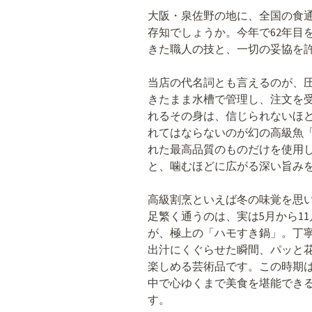
大阪・泉佐野の地に、全国の食
存知でしょうか。今年で62年目
きた職人の技と、一切の妥協を
当店の代名詞とも言えるのが、
きたまま水槽で管理し、注文を
れるその身は、信じられないほ
れてはならないのが幻の高級魚
れた最高品質のものだけを使用
と、噛むほどに広がる深い旨み
高級割烹といえば冬の味覚を思
足繁く通うのは、実は5月から1
が、極上の「ハモすき鍋」。丁
出汁にくぐらせた瞬間、パッと
楽しめる芸術品です。この時期
中で心ゆくまで美食を堪能でき
す。