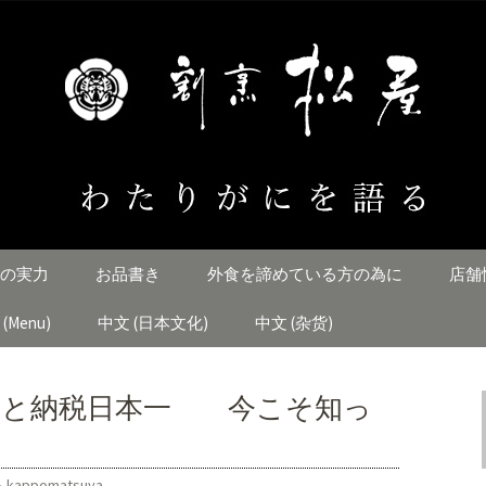
とすじ「割烹松屋」のブログ
にを語る
の実力
お品書き
外食を諦めている方の為に
店舗
h (Menu)
中文 (日本文化)
中文 (杂货)
さと納税日本一 今こそ知っ
kappomatsuya