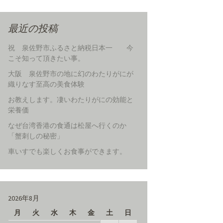
最近の投稿
祝 泉佐野市ふるさと納税日本一 今
こそ知って頂きたい事。
大阪 泉佐野市の地に幻のわたりがにが
織りなす至高の美食体験
お教えします。凄いわたりがにの効能と
栄養価
なぜ台湾香港の食通は松屋へ行くのか
「蟹刺しの秘密」
車いすでも楽しくお食事ができます。
2026年8月
月
火
水
木
金
土
日