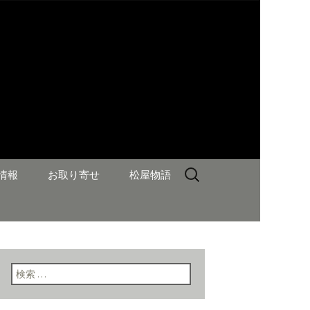
検
情報
お取り寄せ
松屋物語
索:
検索: