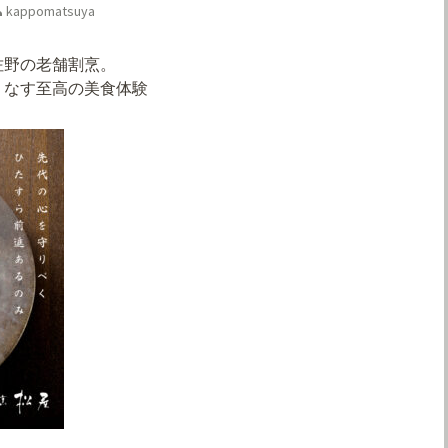
kappomatsuya
佐野の老舗割烹。
りなす至高の美食体験