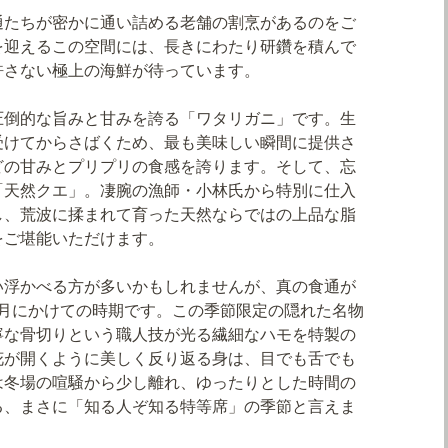
通たちが密かに通い詰める老舗の割烹があるのをご
を迎えるこの空間には、長きにわたり研鑽を積んで
許さない極上の海鮮が待っています。
圧倒的な旨みと甘みを誇る「ワタリガニ」です。生
受けてからさばくため、最も美味しい瞬間に提供さ
どの甘みとプリプリの食感を誇ります。そして、忘
「天然クエ」。凄腕の漁師・小林氏から特別に仕入
し、荒波に揉まれて育った天然ならではの上品な脂
をご堪能いただけます。
い浮かべる方が多いかもしれませんが、真の食通が
1月にかけての時期です。この季節限定の隠れた名物
寧な骨切りという職人技が光る繊細なハモを特製の
花が開くように美しく反り返る身は、目でも舌でも
は冬場の喧騒から少し離れ、ゆったりとした時間の
る、まさに「知る人ぞ知る特等席」の季節と言えま