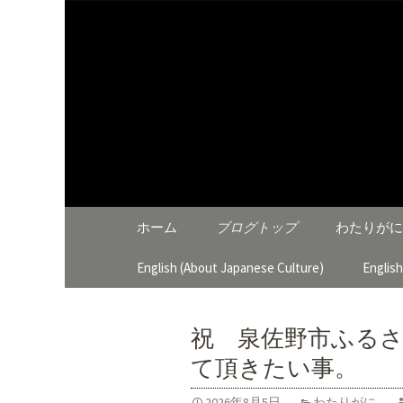
大阪泉佐野 わたりがにひ
わたりが
コンテンツへ移動
ホーム
ブログトップ
わたりがに
English (About Japanese Culture)
Englis
祝 泉佐野市ふる
て頂きたい事。
2026年8月5日
わたりがに