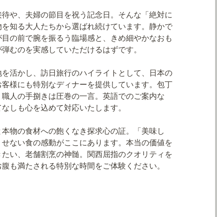
接待や、夫婦の節目を祝う記念日。そんな「絶対に
物を知る大人たちから選ばれ続けています。静かで
が目の前で腕を振るう臨場感と、きめ細やかなおも
が弾むのを実感していただけるはずです。
地を活かし、訪日旅行のハイライトとして、日本の
お客様にも特別なディナーを提供しています。包丁
く職人の手捌きは圧巻の一言。英語でのご案内な
てなしも心を込めて対応いたします。
と本物の食材への飽くなき探求心の証。「美味し
くせない食の感動がここにあります。本当の価値を
きたい、老舗割烹の神髄。関西屈指のクオリティを
お腹も満たされる特別な時間をご体験ください。