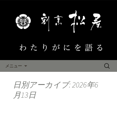
大阪泉佐野 わたりがにひとすじ「割
烹松屋」のブログ
わたりがにを語る
コンテンツへ移動
検
メニュー
索:
日別アーカイブ: 2026年6
月13日