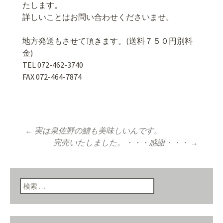
たします。
詳しいことはお問い合わせくださいませ。
地方発送もさせて頂きます。(送料７５０円別料
金)
TEL 072-462-3740
FAX 072-464-7874
←
実は泉佐野の鱧も美味しいんです。
投稿ナビゲーショ
完売いたしました。・・・感謝・・・
→
ン
検索: