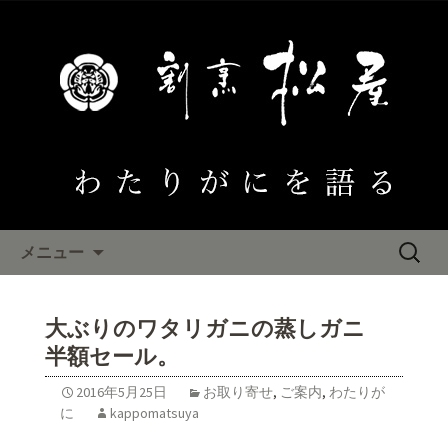
大阪泉佐野 わたりがにひとすじ「割
烹松屋」のブログ
わたりがにを語る
コンテンツへ移動
検
メニュー
索:
大ぶりのワタリガニの蒸しガニ
半額セール。
2016年5月25日
お取り寄せ
,
ご案内
,
わたりが
に
kappomatsuya