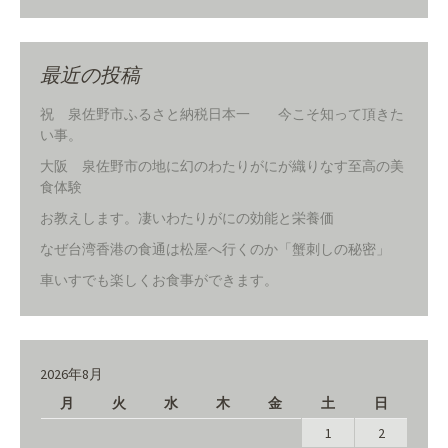
最近の投稿
祝 泉佐野市ふるさと納税日本一 今こそ知って頂きた
い事。
大阪 泉佐野市の地に幻のわたりがにが織りなす至高の美
食体験
お教えします。凄いわたりがにの効能と栄養価
なぜ台湾香港の食通は松屋へ行くのか「蟹刺しの秘密」
車いすでも楽しくお食事ができます。
2026年8月
月
火
水
木
金
土
日
1
2