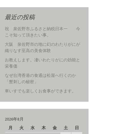
最近の投稿
祝 泉佐野市ふるさと納税日本一 今
こそ知って頂きたい事。
大阪 泉佐野市の地に幻のわたりがにが
織りなす至高の美食体験
お教えします。凄いわたりがにの効能と
栄養価
なぜ台湾香港の食通は松屋へ行くのか
「蟹刺しの秘密」
車いすでも楽しくお食事ができます。
2026年8月
月
火
水
木
金
土
日