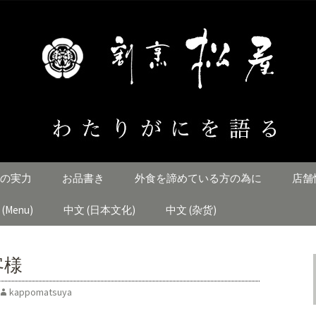
とすじ「割烹松屋」のブログ
にを語る
の実力
お品書き
外食を諦めている方の為に
店舗
h (Menu)
中文 (日本文化)
中文 (杂货)
客様
kappomatsuya