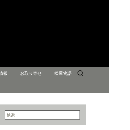
検
情報
お取り寄せ
松屋物語
索:
検索: