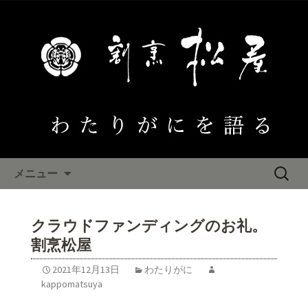
大阪泉佐野 わたりがにひとすじ「割
烹松屋」のブログ
わたりがにを語る
コンテンツへ移動
検
メニュー
索:
クラウドファンディングのお礼。
割烹松屋
2021年12月13日
わたりがに
kappomatsuya