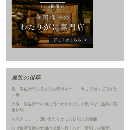
最近の投稿
祝 泉佐野市ふるさと納税日本一 今こそ知って頂きた
い事。
大阪 泉佐野市の地に幻のわたりがにが織りなす至高の美
食体験
お教えします。凄いわたりがにの効能と栄養価
なぜ台湾香港の食通は松屋へ行くのか「蟹刺しの秘密」