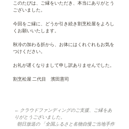
このたびは、ご縁をいただき、本当にありがとう
ございました。
今回をご縁に、どうか引き続き割烹松屋をよろし
くお願いいたします。
秋冷の加わる折から、お体にはくれぐれもお気を
つけください。
お礼が遅くなりまして申し訳ありませんでした。
割烹松屋 二代目 濱田憲司
←
クラウドファンディングのご支援、ご縁をあ
投稿ナビゲーショ
りがとうございました。
朝日放送の 「全国ふるさと名物自慢ご当地手作