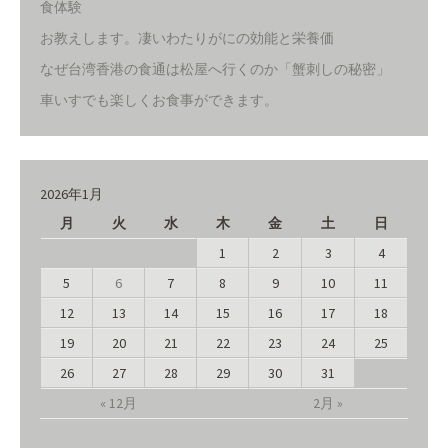
食体験
お教えします。凄いわたりがにの効能と栄養価
なぜ台湾香港の食通は松屋へ行くのか「蟹刺しの秘密」
車いすでも楽しくお食事ができます。
2026年1月
月
火
水
木
金
土
日
1
2
3
4
5
6
7
8
9
10
11
12
13
14
15
16
17
18
19
20
21
22
23
24
25
26
27
28
29
30
31
« 12月
2月 »