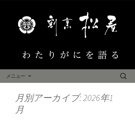
大阪泉佐野 わたりがにひとすじ「割
烹松屋」のブログ
わたりがにを語る
コンテンツへ移動
検
メニュー
索:
月別アーカイブ: 2026年1
月