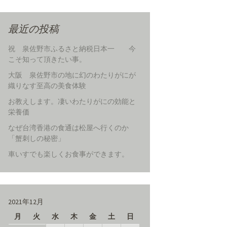
最近の投稿
祝 泉佐野市ふるさと納税日本一 今
こそ知って頂きたい事。
大阪 泉佐野市の地に幻のわたりがにが
織りなす至高の美食体験
お教えします。凄いわたりがにの効能と
栄養価
なぜ台湾香港の食通は松屋へ行くのか
「蟹刺しの秘密」
車いすでも楽しくお食事ができます。
2021年12月
月
火
水
木
金
土
日