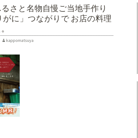
ふるさと名物自慢ご当地手作り
りがに」つながりで お店の料理
た。
kappomatsuya