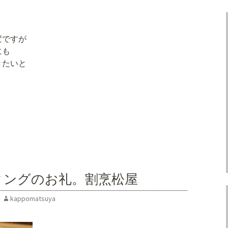
変ですが
にも
きたいと
ィングのお礼。割烹松屋
kappomatsuya