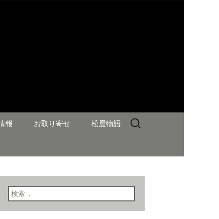
検
情報
お取り寄せ
松屋物語
索:
検索: