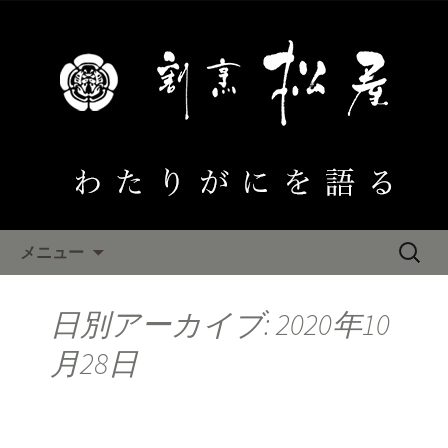
大阪泉佐野 わたりがにひとすじ「割
烹松屋」のブログ
わたりがにを語る
コンテンツへ移動
検
メニュー
索:
日別アーカイブ: 2020年10
月28日