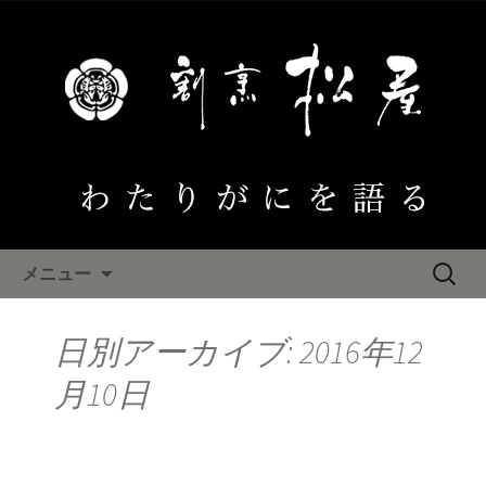
大阪泉佐野 わたりがにひとすじ「割
烹松屋」のブログ
わたりがにを語る
コンテンツへ移動
検
メニュー
索:
日別アーカイブ: 2016年12
月10日