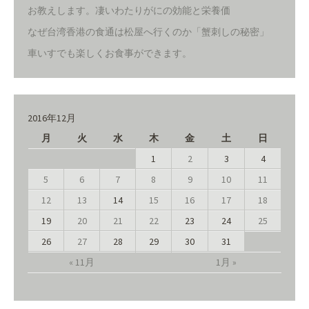
お教えします。凄いわたりがにの効能と栄養価
なぜ台湾香港の食通は松屋へ行くのか「蟹刺しの秘密」
車いすでも楽しくお食事ができます。
2016年12月
月
火
水
木
金
土
日
1
2
3
4
5
6
7
8
9
10
11
12
13
14
15
16
17
18
19
20
21
22
23
24
25
26
27
28
29
30
31
« 11月
1月 »