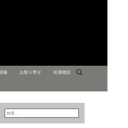
検
情報
お取り寄せ
松屋物語
索:
検索: