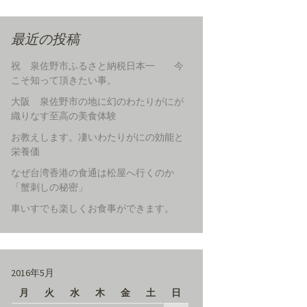
最近の投稿
祝 泉佐野市ふるさと納税日本一 今
こそ知って頂きたい事。
大阪 泉佐野市の地に幻のわたりがにが
織りなす至高の美食体験
お教えします。凄いわたりがにの効能と
栄養価
なぜ台湾香港の食通は松屋へ行くのか
「蟹刺しの秘密」
車いすでも楽しくお食事ができます。
2016年5月
月
火
水
木
金
土
日