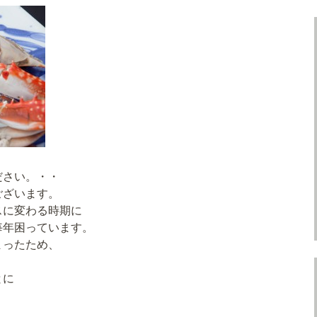
ださい。・・
ございます。
スに変わる時期に
毎年困っています。
まったため、
とに