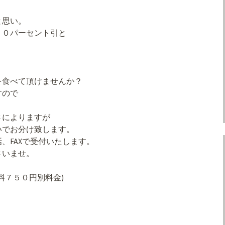
と思い。
５０パーセント引と
を食べて頂けませんか？
すので
さによりますが
いでお分け致します。
、FAXで受付いたします。
さいませ。
料７５０円別料金)