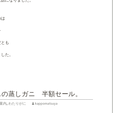
世話になりました。
のは
を
だとも
ました。
ニの蒸しガニ 半額セール。
案内
,
わたりがに
kappomatsuya