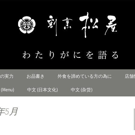
とすじ「割烹松屋」のブログ
にを語る
の実力
お品書き
外食を諦めている方の為に
店舗
h (Menu)
中文 (日本文化)
中文 (杂货)
年5月