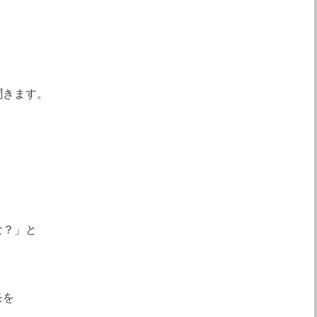
聞きます。
な？」と
モを