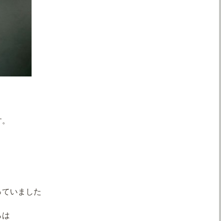
す。
っていました
らは